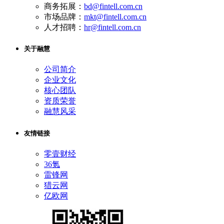
商务拓展：
bd@fintell.com.cn
市场品牌：
mkt@fintell.com.cn
人才招聘：
hr@fintell.com.cn
关于融慧
公司简介
企业文化
核心团队
资质荣誉
融慧风采
友情链接
零壹财经
36氪
雷锋网
猎云网
亿欧网