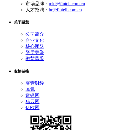
市场品牌：
mkt@fintell.com.cn
人才招聘：
hr@fintell.com.cn
关于融慧
公司简介
企业文化
核心团队
资质荣誉
融慧风采
友情链接
零壹财经
36氪
雷锋网
猎云网
亿欧网