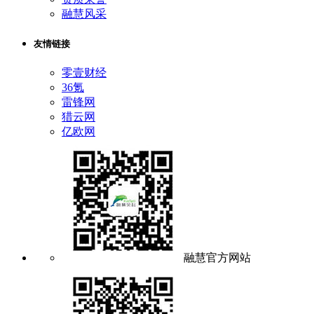
融慧风采
友情链接
零壹财经
36氪
雷锋网
猎云网
亿欧网
融慧官方网站