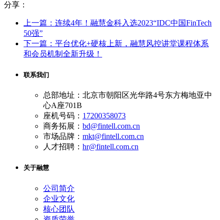
分享：
上一篇：连续4年！融慧金科入选2023“IDC中国FinTech
50强”
下一篇：平台优化+硬核上新，融慧风控讲堂课程体系
和会员机制全新升级！
联系我们
总部地址：北京市朝阳区光华路4号东方梅地亚中
心A座701B
座机号码：
17200358073
商务拓展：
bd@fintell.com.cn
市场品牌：
mkt@fintell.com.cn
人才招聘：
hr@fintell.com.cn
关于融慧
公司简介
企业文化
核心团队
资质荣誉