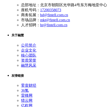
总部地址：北京市朝阳区光华路4号东方梅地亚中心A
座机号码：
17200358073
商务拓展：
bd@fintell.com.cn
市场品牌：
mkt@fintell.com.cn
人才招聘：
hr@fintell.com.cn
关于融慧
公司简介
企业文化
核心团队
资质荣誉
融慧风采
友情链接
零壹财经
36氪
雷锋网
猎云网
亿欧网