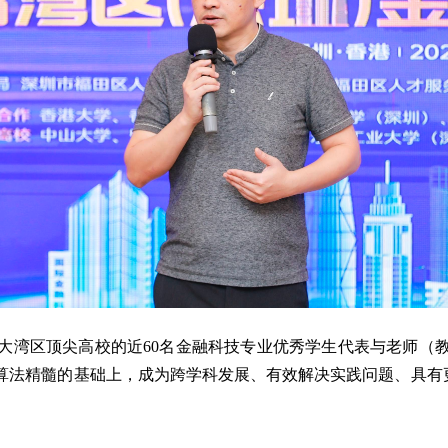
大
湾区
顶尖
高校的近
6
0
名金融科技专业
优秀
学生
代表
与老师（
算法精髓的基础上，成为跨学科发展、有效解决实践问题、具有