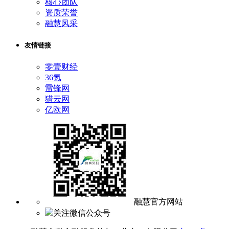
核心团队
资质荣誉
融慧风采
友情链接
零壹财经
36氪
雷锋网
猎云网
亿欧网
融慧官方网站
关注微信公众号