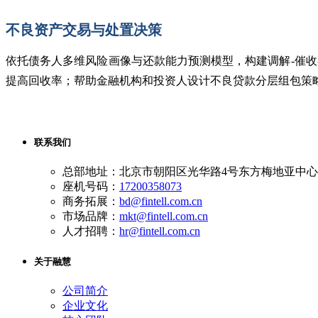
不良资产交易与处置决策
依托债务人多维风险画像与还款能力预测
模型，构建调解
-催
提高回收率；帮助金融机构和投资人设计不良贷款分层组包策
联系我们
总部地址：北京市朝阳区光华路4号东方梅地亚中心A
座机号码：
17200358073
商务拓展：
bd@fintell.com.cn
市场品牌：
mkt@fintell.com.cn
人才招聘：
hr@fintell.com.cn
关于融慧
公司简介
企业文化