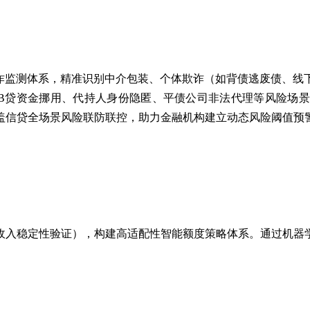
欺诈监测体系，精准识别中介包装、个体欺诈（如背债逃废债、线
B贷资金挪用、代持人身份隐匿、平债公司非法代理等风险场
盖信贷全场景风险联防联控，助力金融机构建立动态风险阈值预
收入稳定性验证），构建高适配性智能额度策略体系。通过机器