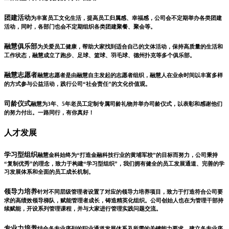
团建活动
为丰富员工文化生活，提高员工归属感、幸福感，公司会不定期举办各类团建
活动，同时，各部门也会不定期组织各类团建聚餐、聚会等。
融慧俱乐部
为关爱员工健康，帮助大家找到适合自己的文体活动，保持高质量的生活和
工作状态，融慧成立了跑步、足球、篮球、羽毛球、德州扑克等多个俱乐部。
融慧志愿者
融慧志愿者是由融慧自主发起的志愿者组织，融慧人在业余时间以丰富多样
的方式参与公益活动，践行公司“社会责任”的文化价值观。
司龄仪式
融慧为3年、5年老员工定制专属司龄礼物并举办司龄仪式，以表彰和感谢他们
的努力付出。一路同行，有你真好！
人才发展
学习型组织
融慧金科始终为“打造金融科技行业的黄埔军校”的目标而努力，公司秉持
“复制优秀”的理念，致力于构建“学习型组织”，我们拥有健全的员工发展通道、完善的学
习发展体系和全面的员工成长机制。
领导力培养
针对不同层级管理者设置了对应的领导力培养项目，致力于打造符合公司要
求的高绩效领导梯队，赋能管理者成长，铸造精英化组织。公司创始人也在为管理干部持
续赋能，开设系列管理课程，并与大家进行管理实践问题交流。
专业力培养
结合各专业序列的职业通道发展体系及所需的关键能力要求，建立各专业序