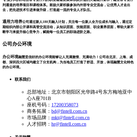
列通道的培养项目和课程体系。鼓励大家积极参加内外部专业交流会，让优秀人才走出
去，把先进技术引进来做升级，打造超一流的专业人才队伍。
通用力培养
公司通过新人180天融入计划，关注每一位新人全方位成长与融入，通过定
期组织内部公开课和高管交流活动，从知识层面、技能层面、职业素养层面，帮助大家不
断学习来提升核心竞争力，赋能每一位员工的职场进阶之路。
公司办公环境
办公环境
融慧坚信好的办公环境能够让人充满激情、充满动力！公司在北京、上海、成
都、深圳四大区域均建立了分支机构，为当地员工打造了舒适、开放，体现融慧文化特色
的办公环境。
联系我们
总部地址：北京市朝阳区光华路4号东方梅地亚中
心A座701B
座机号码：
17200358073
商务拓展：
bd@fintell.com.cn
市场品牌：
mkt@fintell.com.cn
人才招聘：
hr@fintell.com.cn