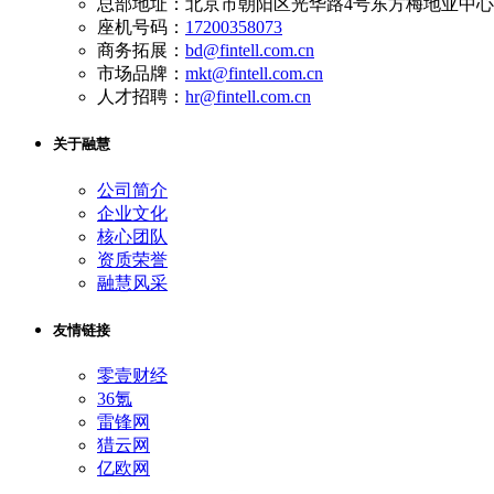
总部地址：北京市朝阳区光华路4号东方梅地亚中心A
座机号码：
17200358073
商务拓展：
bd@fintell.com.cn
市场品牌：
mkt@fintell.com.cn
人才招聘：
hr@fintell.com.cn
关于融慧
公司简介
企业文化
核心团队
资质荣誉
融慧风采
友情链接
零壹财经
36氪
雷锋网
猎云网
亿欧网